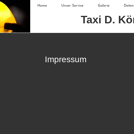
Home
Unser Service
Galerie
Daten
Taxi D. Kö
Impre​ssum