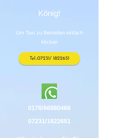
König!
Um T​axi zu Bestellen einfach
klicken
Tel.:07231/ 1822651
0176/66880466
07231/1822651